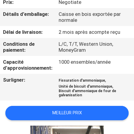
Prix:
Negotiate
L'USINE
Détails d'emballage:
Caisse en bois exportée par
normale
CONTRÔLE
Délai de livraison:
2 mois après acompte reçu
QUALITÉ
Conditions de
L/C, T/T, Western Union,
paiement:
MoneyGram
CONTACTEZ-
Capacité
1000 ensembles/année
NOUS
d'approvisionnement:
Surligner:
,
Fissuration d'ammoniaque
NOUVELLES
,
Unité de biscuit d'ammoniaque
Biscuit d'ammoniaque de four de
galvanisation
CAS
MEILLEUR PRIX
DEMANDEZ
UN DEVIS