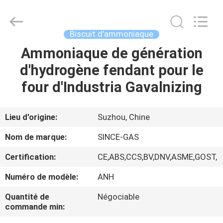
JoShining
Energy
&
Technology
Co.,Ltd.
Biscuit d'ammoniaque
All
Rights
Ammoniaque de génération
MAISON
Reserved.
d'hydrogène fendant pour le
PRODUITS
four d'Industria Gavalnizing
À
Lieu d'origine:
Suzhou, Chine
PROPOS
Nom de marque:
SINCE-GAS
DE
Certification:
CE,ABS,CCS,BV,DNV,ASME,GOST,
NOUS
Numéro de modèle:
ANH
VISITE
Quantité de
Négociable
commande min:
DE