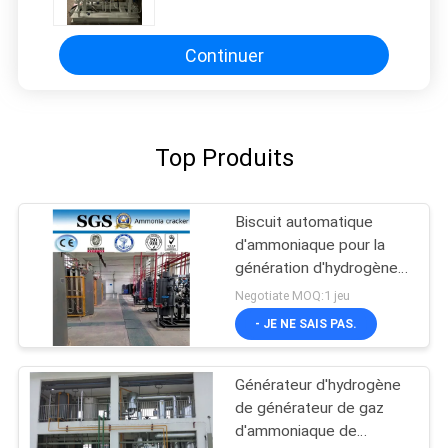
d'Industria Gavalnizing
Continuer
Top Produits
Biscuit automatique
d'ammoniaque pour la
génération d'hydrogène,
capacité 5-1000Nm3/H
Negotiate MOQ:1 jeu
- JE NE SAIS PAS.
Générateur d'hydrogène
de générateur de gaz
d'ammoniaque de