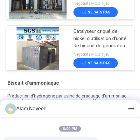
métallurgie/traitement
Negotiate MOQ:1 jeu
thermique
- JE NE SAIS PAS.
Catalyseur criqué de
nickel d'utilisation d'unité
de biscuit de générateur
d'ammoniaque/ammoniaque
Negotiate MOQ:1 jeu
- JE NE SAIS PAS.
Biscuit d'ammoniaque
Production d'hydrogène par usine de craquage d'ammoniac,
pour la ligne flottante en verre, industrie sidérurgique
Alam Naveed
Repère de flotteur en verre d'usine de biscuit d'ammoniaque
de production d'hydrogène industrie sidérurgique
8:09 PM
Installation simple d'ammoniaque de générateur automatique
de gaz