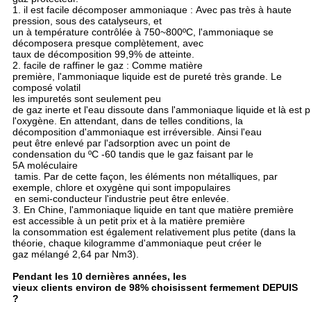
1. il est facile décomposer ammoniaque : Avec pas très à haute
pression, sous des catalyseurs, et
un à température contrôlée à 750~800ºC, l'ammoniaque se
décomposera presque complètement, avec
taux de décomposition 99,9% de atteinte.
2. facile de raffiner le gaz : Comme matière
première, l'ammoniaque liquide est de pureté très grande. Le
composé volatil
les impuretés sont seulement peu
de gaz inerte et l'eau dissoute dans l'ammoniaque liquide et là es
l'oxygène. En attendant, dans de telles conditions, la
décomposition d'ammoniaque est irréversible. Ainsi l'eau
peut être enlevé par l'adsorption avec un point de
condensation du ºC -60 tandis que le gaz faisant par le
5A moléculaire
tamis. Par de cette façon, les éléments non métalliques, par
exemple, chlore et oxygène qui sont impopulaires
en semi-conducteur l'industrie peut être enlevée.
3. En Chine, l'ammoniaque liquide en tant que matière première
est accessible à un petit prix et à la matière première
la consommation est également relativement plus petite (dans la
théorie, chaque kilogramme d'ammoniaque peut créer le
gaz mélangé 2,64 par Nm3).
Pendant les 10 dernières années, les
vieux clients environ de 98% choisissent fermement DEPUIS
?