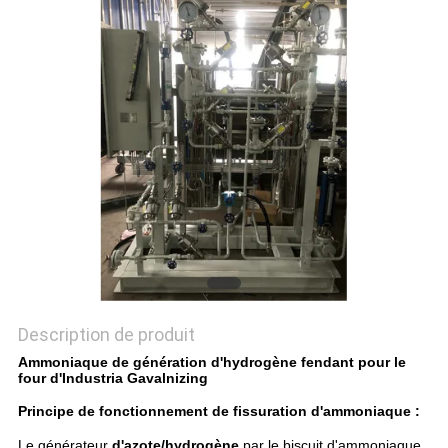
NEWS
PLAN
DU
SITE
POLITIQUE
DE
CONFIDENTIALITÉ
Description de produit
Ammoniaque de génération d'hydrogène fendant pour le
four d'Industria Gavalnizing
Principe
de
fonctionnement de
fissuration
d'
ammoniaque
:
Le générateur
d'azote/hydrogène
par
le biscuit d'ammoniaque