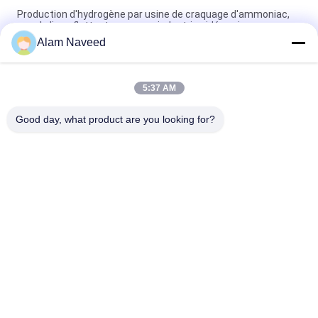
Production d'hydrogène par usine de craquage d'ammoniac,
pour la ligne flottante en verre, industrie sidérurgique
Alam Naveed
Repère de flotteur en verre d'usine de biscuit d'ammoniaque
de production d'hydrogène industrie sidérurgique
5:37 AM
Installation simple d'ammoniaque de générateur automatique
de gaz
Good day, what product are you looking for?
Catégories populaires
Tous
Générateur D'azote 
GÉNÉRATEUR 
De PSA
D'OXYGÈNE VSA
Générateur De 
Générateur 
L'oxygène De VPSA
D'oxygène Psa
Chambre D'oxygène 
Générateur D'azote 
De Pression
De Membrane
Générateurs 
Biscuit 