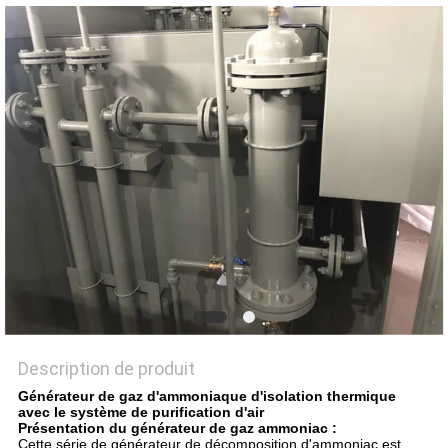
NEWS
PLAN
DU
SITE
POLITIQUE
DE
CONFIDENTIALITÉ
Description de produit
Générateur de gaz d'ammoniaque d'isolation thermique
avec le système de purification d'air
Présentation du générateur de gaz ammoniac :
Cette série de générateur de décomposition d'ammoniac est