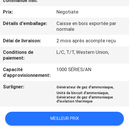
commande min:
L'USINE
Prix:
Negotiate
CONTRÔLE
Détails d'emballage:
Caisse en bois exportée par
normale
QUALITÉ
Délai de livraison:
2 mois après acompte reçu
CONTACTEZ-
Conditions de
L/C, T/T, Western Union,
paiement:
NOUS
Capacité
1000 SÉRIES/AN
d'approvisionnement:
NOUVELLES
Surligner:
,
Générateur de gaz d'ammoniaque
,
Unité de biscuit d'ammoniaque
CAS
Générateur de gaz d'ammoniaque
d'isolation thermique
DEMANDEZ
MEILLEUR PRIX
UN DEVIS