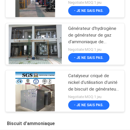
capacité 5-1000Nm3/H
Negotiate MOQ:1 jeu
- JE NE SAIS PAS.
Générateur d'hydrogène
de générateur de gaz
d'ammoniaque de
métallurgie/traitement
Negotiate MOQ:1 jeu
thermique
- JE NE SAIS PAS.
Catalyseur criqué de
nickel d'utilisation d'unité
de biscuit de générateur
d'ammoniaque/ammoniaque
Negotiate MOQ:1 jeu
- JE NE SAIS PAS.
Biscuit d'ammoniaque