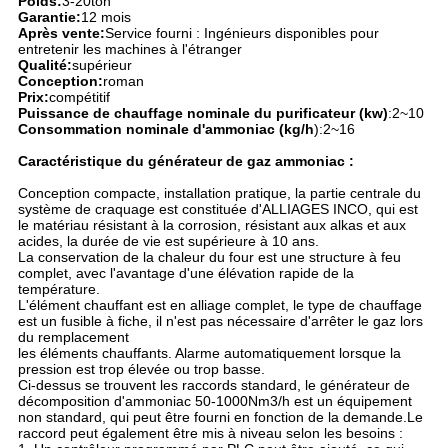
Poids:
3-20ton
Garantie:
12 mois
Après vente:
Service fourni : Ingénieurs disponibles pour
entretenir les machines à l'étranger
Qualité:
supérieur
Conception:
roman
Prix:
compétitif
Puissance de chauffage nominale du purificateur (kw)
:2~10
Consommation nominale d'ammoniac (kg/h
):2~16
Caractéristique du générateur de gaz ammoniac :
Conception compacte, installation pratique, la partie centrale du
système de craquage est constituée d'ALLIAGES INCO, qui est
le matériau résistant à la corrosion, résistant aux alkas et aux
acides, la durée de vie est supérieure à 10 ans.
La conservation de la chaleur du four est une structure à feu
complet, avec l'avantage d'une élévation rapide de la
température.
L'élément chauffant est en alliage complet, le type de chauffage
est un fusible à fiche, il n'est pas nécessaire d'arrêter le gaz lors
du remplacement
les éléments chauffants. Alarme automatiquement lorsque la
pression est trop élevée ou trop basse.
Ci-dessus se trouvent les raccords standard, le générateur de
décomposition d'ammoniac 50-1000Nm3/h est un équipement
non standard, qui peut être fourni en fonction de la demande.Le
raccord peut également être mis à niveau selon les besoins :