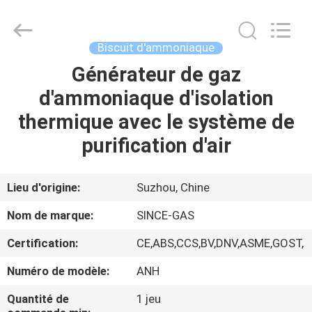
JoShining
Energy
&
Technology
Co.,Ltd.
Biscuit d'ammoniaque
All
Rights
Générateur de gaz
MAISON
Reserved.
d'ammoniaque d'isolation
PRODUITS
thermique avec le système de
purification d'air
À
PROPOS
Lieu d'origine:
Suzhou, Chine
DE
Nom de marque:
SINCE-GAS
NOUS
Certification:
CE,ABS,CCS,BV,DNV,ASME,GOST,
Numéro de modèle:
ANH
VISITE
DE
Quantité de
1 jeu