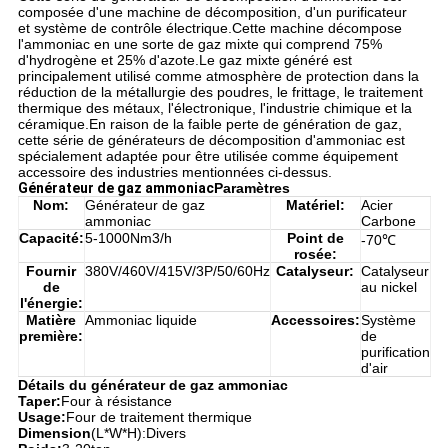
composée d'une machine de décomposition, d'un purificateur
et système de contrôle électrique.Cette machine décompose
l'ammoniac en une sorte de gaz mixte qui comprend 75%
d'hydrogène et 25% d'azote.Le gaz mixte généré est
principalement utilisé comme atmosphère de protection dans la
réduction de la métallurgie des poudres, le frittage, le traitement
thermique des métaux, l'électronique, l'industrie chimique et la
céramique.En raison de la faible perte de génération de gaz,
cette série de générateurs de décomposition d'ammoniac est
spécialement adaptée pour être utilisée comme équipement
accessoire des industries mentionnées ci-dessus.
Générateur de gaz ammoniac
Paramètres
Nom:
Générateur de gaz
Matériel:
Acier
ammoniac
Carbone
Capacité:
5-1000Nm3/h
Point de
-70℃
rosée:
Fournir
380V/460V/415V/3P/50/60Hz
Catalyseur:
Catalyseur
de
au nickel
l'énergie:
Matière
Ammoniac liquide
Accessoires:
Système
première:
de
purification
d'air
Détails du générateur de gaz ammoniac
Taper:
Four à résistance
Usage:
Four de traitement thermique
Dimension
(L*W*H):Divers