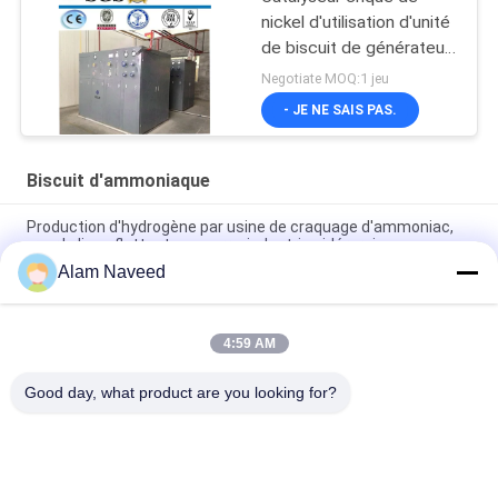
nickel d'utilisation d'unité
de biscuit de générateur
d'ammoniaque/ammoniaque
Negotiate MOQ:1 jeu
- JE NE SAIS PAS.
Biscuit d'ammoniaque
Production d'hydrogène par usine de craquage d'ammoniac,
pour la ligne flottante en verre, industrie sidérurgique
Alam Naveed
Repère de flotteur en verre d'usine de biscuit d'ammoniaque
de production d'hydrogène industrie sidérurgique
4:59 AM
Installation simple d'ammoniaque de générateur automatique
de gaz
Good day, what product are you looking for?
Catégories populaires
Tous