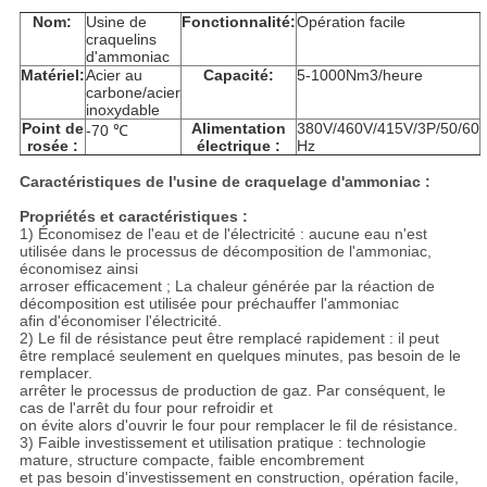
Nom:
Usine de
Fonctionnalité:
Opération facile
craquelins
d'ammoniac
Matériel:
Acier au
Capacité:
5-1000Nm3/heure
carbone/acier
inoxydable
Point de
Alimentation
380V/460V/415V/3P/50/60
-70 ℃
rosée :
électrique :
Hz
Caractéristiques de l'usine de craquelage d'ammoniac :
Propriétés et caractéristiques :
1) Économisez de l'eau et de l'électricité : aucune eau n'est
utilisée dans le processus de décomposition de l'ammoniac,
économisez ainsi
arroser efficacement ; La chaleur générée par la réaction de
décomposition est utilisée pour préchauffer l'ammoniac
afin d'économiser l'électricité.
2) Le fil de résistance peut être remplacé rapidement : il peut
être remplacé seulement en quelques minutes, pas besoin de le
remplacer.
arrêter le processus de production de gaz. Par conséquent, le
cas de l'arrêt du four pour refroidir et
on évite alors d'ouvrir le four pour remplacer le fil de résistance.
3) Faible investissement et utilisation pratique : technologie
mature, structure compacte, faible encombrement
et pas besoin d'investissement en construction, opération facile,