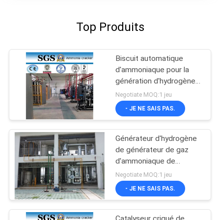
Top Produits
Biscuit automatique
d'ammoniaque pour la
génération d'hydrogène,
capacité 5-1000Nm3/H
Negotiate MOQ:1 jeu
- JE NE SAIS PAS.
Générateur d'hydrogène
de générateur de gaz
d'ammoniaque de
métallurgie/traitement
Negotiate MOQ:1 jeu
thermique
- JE NE SAIS PAS.
Catalyseur criqué de