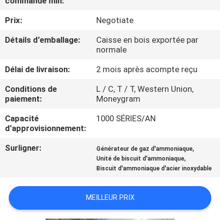
commande min:
L'USINE
Prix:
Negotiate
CONTRÔLE
Détails d'emballage:
Caisse en bois exportée par
normale
QUALITÉ
Délai de livraison:
2 mois après acompte reçu
CONTACTEZ-
Conditions de
L / C, T / T, Western Union,
paiement:
Moneygram
NOUS
Capacité
1000 SÉRIES/AN
d'approvisionnement:
NOUVELLES
Surligner:
,
Générateur de gaz d'ammoniaque
,
Unité de biscuit d'ammoniaque
CAS
Biscuit d'ammoniaque d'acier inoxydable
DEMANDEZ
MEILLEUR PRIX
UN DEVIS