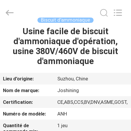
JoShining
Energy
&
Technology
Co.,Ltd.
Biscuit d'ammoniaque
All
Rights
Usine facile de biscuit
MAISON
Reserved.
d'ammoniaque d'opération,
PRODUITS
usine 380V/460V de biscuit
d'ammoniaque
À
PROPOS
Lieu d'origine:
Suzhou, Chine
DE
Nom de marque:
Joshining
NOUS
Certification:
CE,ABS,CCS,BV,DNV,ASME,GOST,
Numéro de modèle:
ANH
VISITE
DE
Quantité de
1 jeu