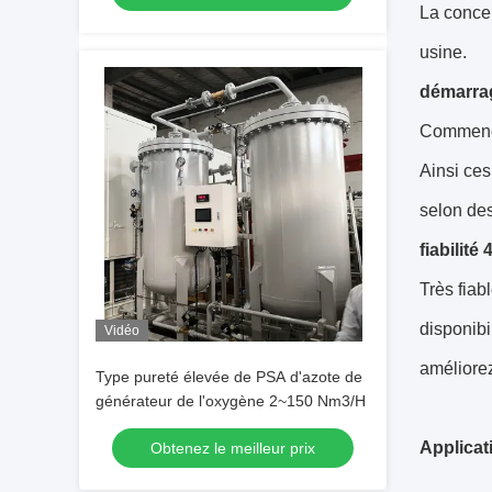
La concep
usine.
démarrag
Commence
Ainsi ce
selon de
fiabilité 
Très fiab
disponibi
Vidéo
améliore
Type pureté élevée de PSA d'azote de
générateur de l'oxygène 2~150 Nm3/H
Applicat
Obtenez le meilleur prix