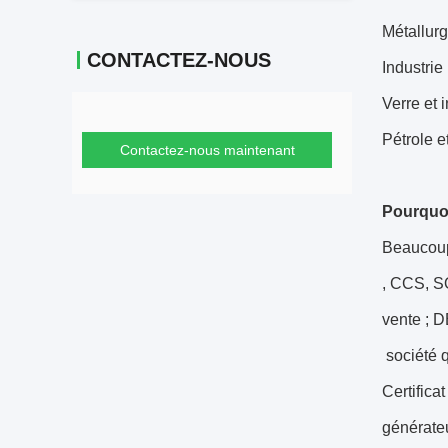
Métallurg
CONTACTEZ-NOUS
Industri
Verre et 
Pétrole e
Contactez-nous maintenant
Pourquoi
Beaucoup 
, CCS, SO
vente ; 
société 
Certific
générateu