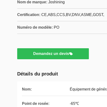
Nom de marque:
Joshining
Certification:
CE,ABS,CCS,BV,DNV,ASME,GOST,
Numéro de modèle:
PO
Demandez un devis
Détails du produit
Nom:
Équipement de généra
Point de rosée:
-65℃