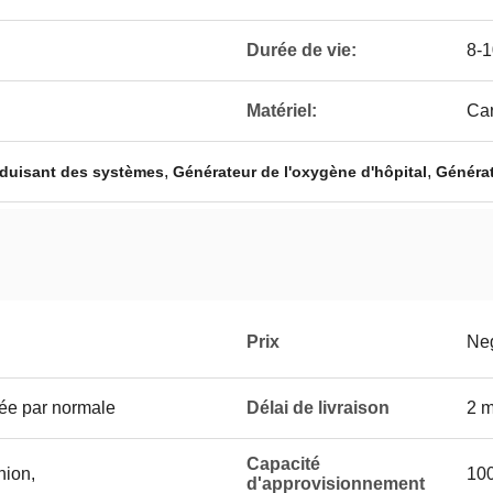
Durée de vie:
8-1
Matériel:
Ca
,
,
oduisant des systèmes
Générateur de l'oxygène d'hôpital
Générat
Prix
Neg
tée par normale
Délai de livraison
2 m
Capacité
nion,
10
d'approvisionnement