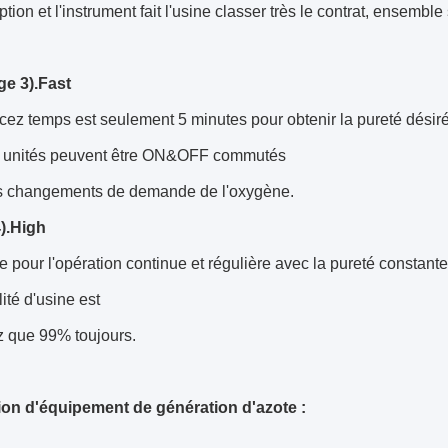
tion et l'instrument fait l'usine classer très le contrat, ensembl
e 3).Fast
z temps est seulement 5 minutes pour obtenir la pureté désiré
s unités peuvent être ON&OFF commutés
s changements de demande de l'oxygène.
4).High
le pour l'opération continue et régulière avec la pureté constan
lité d'usine est
z que 99% toujours.
ion d'équipement de génération d'azote :