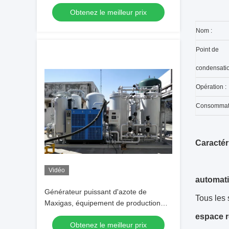
puissance faible a
Obtenez le meilleur prix
automatisé l'opération
Nom :
Point de
condensatio
Opération :
Consommati
Caractér
Vidéo
automati
Générateur puissant d'azote de
Tous les 
Maxigas, équipement de production
d'azote de PSA
espace r
Obtenez le meilleur prix