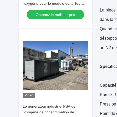
l'oxygène pour le module de la Tour
jumelle PSA d'hôpital
La pièce 
Obtenez le meilleur prix
dans la t
Quand une
désorptio
au N2 de 
Spécific
Capacité
Pureté :
Vidéo
Pression 
Le générateur industriel PSA de
l'oxygène de consommation de
Point de