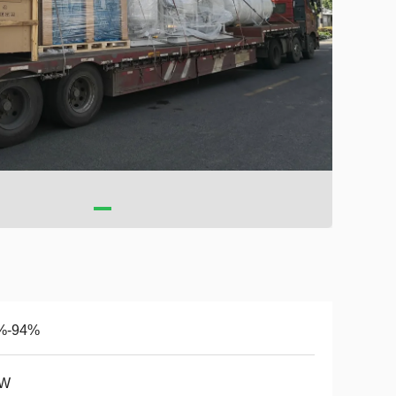
%-94%
kW