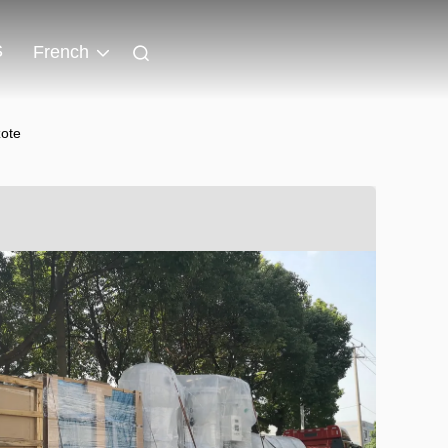
S
French
zote