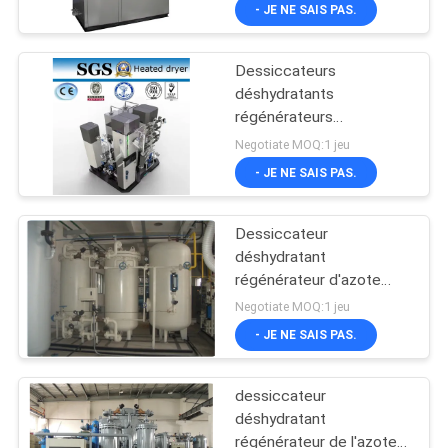
automatique d'air
- JE NE SAIS PAS.
L'USINE
Dessiccateurs
CONTRÔLE
déshydratants
QUALITÉ
régénérateurs
passionnés/séchoirs à air
Negotiate MOQ:1 jeu
déshydratant d'acier au
CONTACTEZ-
- JE NE SAIS PAS.
carbone
NOUS
Dessiccateur
déshydratant
NOUVELLES
régénérateur d'azote
avec le contrôle du
Negotiate MOQ:1 jeu
panneau d'écran
CAS
- JE NE SAIS PAS.
tactile/PLC
dessiccateur
DEMANDEZ
déshydratant
UN DEVIS
régénérateur de l'azote