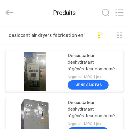
JoShining
Energy
&
Produits
Technology
Co.,Ltd.
All
Rights
MAISON
Reserved.
desiccant air dryers fabrication en ligne
PRODUITS
Dessiccateur
déshydratant
À
régénérateur comprimé
PROPOS
d'air/dessiccateur
Negotiate MOQ:1 jeu
régénérateur Heatless
DE
- JE NE SAIS PAS.
d'air
NOUS
Dessiccateur
déshydratant
VISITE
régénérateur comprimé
Heatless complètement
DE
Negotiate MOQ:1 jeu