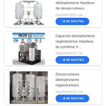
déshydratants Heatless
de dessiccateurs
déshydratants
Negotiate MOQ:1 jeu
régénérateurs
- JE NE SAIS PAS.
économiseurs d'énergie
Capacité déshydratante
régénératrice Heatless
du système 5-
5000Nm3/H de
Negotiate MOQ:1 jeu
dessiccateurs
- JE NE SAIS PAS.
Dessiccateurs
déshydratants
régénérateurs
d'hydrogène de la
Negotiate MOQ:1 jeu
CE/SOLIDES
- JE NE SAIS PAS.
TOTAUX/BV pour le