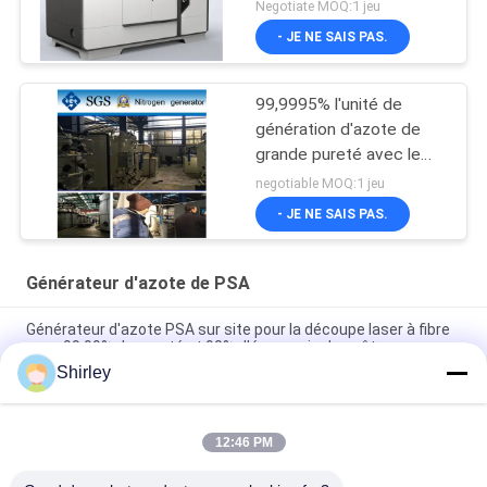
CE
Negotiate MOQ:1 jeu
- JE NE SAIS PAS.
99,9995% l'unité de
génération d'azote de
grande pureté avec le
GV/CCS a approuvé
negotiable MOQ:1 jeu
- JE NE SAIS PAS.
Générateur d'azote de PSA
Générateur d'azote PSA sur site pour la découpe laser à fibre
avec 99,99% de pureté et 90% d'économie de coûts
Shirley
Opération automatisée par usine à gaz portative intelligente
d'azote de la taille PSA
12:46 PM
Industrie de l'électricité de lithium de la pureté 99,9995 de
générateur d'azote