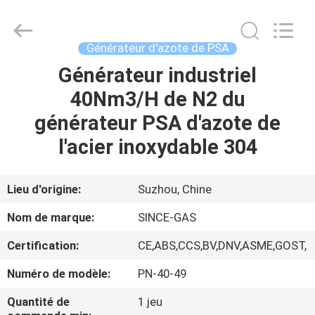
JoShining
Energy
&
Technology
Co.,Ltd.
Générateur d'azote de PSA
All
Rights
Générateur industriel
MAISON
Reserved.
40Nm3/H de N2 du
PRODUITS
générateur PSA d'azote de
l'acier inoxydable 304
À
PROPOS
Lieu d'origine:
Suzhou, Chine
DE
Nom de marque:
SINCE-GAS
NOUS
Certification:
CE,ABS,CCS,BV,DNV,ASME,GOST,
Numéro de modèle:
PN-40-49
VISITE
DE
Quantité de
1 jeu