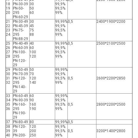
18
PN-30-39
30
99,9%
19
PN-50-
50
99,5%
20
295
60
99%
PN-60-29
21
PN-30-49
30
99,99%
0,5
2400*1900*2200
22
PN-45-39
45
99,9%
23
PN-75-
75
99,5%
24
295
88
99%
PN-88-29
25
PN-40-49
40
99,99%
0,5
2500*2100*2500
26
PN-60-39
60
99,9%
27
PN-100-
100
99,5%
28
295
120
99%
PN-120-
29
29
PN-50-49
50
99,99%
30
PN-70-39
70
99,9%
31
PN-120-
120
99,5%
0,5
2600*2200*2850
32
295
140
99%
PN-140-
29
33
PN-60-49
60
99,99%
34
PN-90-39
90
99,9%
35
PN-160-
160
99,5%
0,5
2800*2200*2500
36
295
190
99%
PN-190-
29
37
PN-80-49
80
99,99%
0,5
38
PN-120-
120
99,9%
39
39
200
99,5%
0,5
3200*1400*2800
40
PN-200-
250
99%