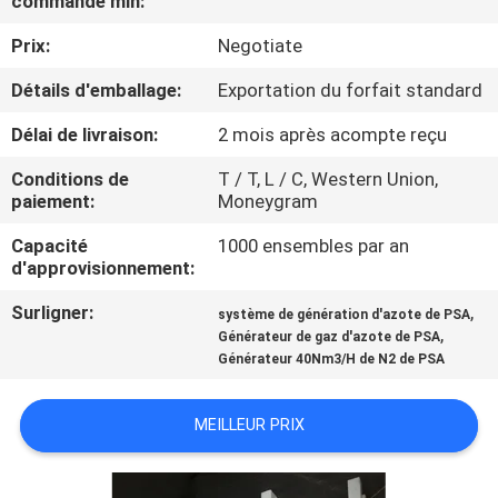
commande min:
L'USINE
Prix:
Negotiate
CONTRÔLE
Détails d'emballage:
Exportation du forfait standard
QUALITÉ
Délai de livraison:
2 mois après acompte reçu
Conditions de
T / T, L / C, Western Union,
CONTACTEZ-
paiement:
Moneygram
NOUS
Capacité
1000 ensembles par an
d'approvisionnement:
NOUVELLES
Surligner:
,
système de génération d'azote de PSA
,
Générateur de gaz d'azote de PSA
Générateur 40Nm3/H de N2 de PSA
CAS
MEILLEUR PRIX
DEMANDEZ
UN DEVIS