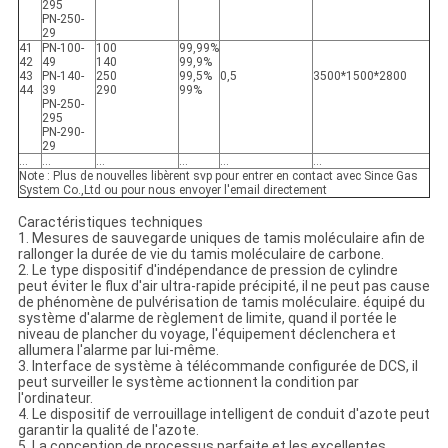
295
PN-250-
29
41
PN-100-
100
99,99%
42
49
140
99,9%
43
PN-140-
250
99,5%
0,5
3500*1500*2800
44
39
290
99%
PN-250-
295
PN-290-
29
…
…
…
…
…
…
Note : Plus de nouvelles libèrent svp pour entrer en contact avec Since Gas
System Co.,Ltd ou pour nous envoyer l'email directement
Caractéristiques techniques
1. Mesures de sauvegarde uniques de tamis moléculaire afin de
rallonger la durée de vie du tamis moléculaire de carbone.
2. Le type dispositif d'indépendance de pression de cylindre
peut éviter le flux d'air ultra-rapide précipité, il ne peut pas cause
de phénomène de pulvérisation de tamis moléculaire. équipé du
système d'alarme de règlement de limite, quand il portée le
niveau de plancher du voyage, l'équipement déclenchera et
allumera l'alarme par lui-même.
3. Interface de système à télécommande configurée de DCS, il
peut surveiller le système actionnent la condition par
l'ordinateur.
4. Le dispositif de verrouillage intelligent de conduit d'azote peut
garantir la qualité de l'azote.
5. La conception de processus parfaite et les excellentes