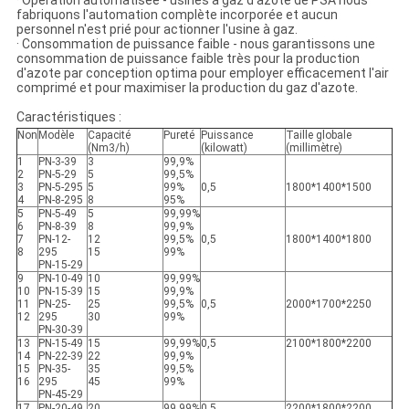
· Opération automatisée - usines à gaz d'azote de PSA nous
fabriquons l'automation complète incorporée et aucun
personnel n'est prié pour actionner l'usine à gaz.
· Consommation de puissance faible - nous garantissons une
consommation de puissance faible très pour la production
d'azote par conception optima pour employer efficacement l'air
comprimé et pour maximiser la production du gaz d'azote.
Caractéristiques :
Non
Modèle
Capacité
Pureté
Puissance
Taille globale
(Nm3/h)
(kilowatt)
(millimètre)
1
PN-3-39
3
99,9%
2
PN-5-29
5
99,5%
3
PN-5-295
5
99%
0,5
1800*1400*1500
4
PN-8-295
8
95%
5
PN-5-49
5
99,99%
6
PN-8-39
8
99,9%
7
PN-12-
12
99,5%
0,5
1800*1400*1800
8
295
15
99%
PN-15-29
9
PN-10-49
10
99,99%
10
PN-15-39
15
99,9%
11
PN-25-
25
99,5%
0,5
2000*1700*2250
12
295
30
99%
PN-30-39
13
PN-15-49
15
99,99%
0,5
2100*1800*2200
14
PN-22-39
22
99,9%
15
PN-35-
35
99,5%
16
295
45
99%
PN-45-29
17
PN-20-49
20
99,99%
0,5
2200*1800*2200