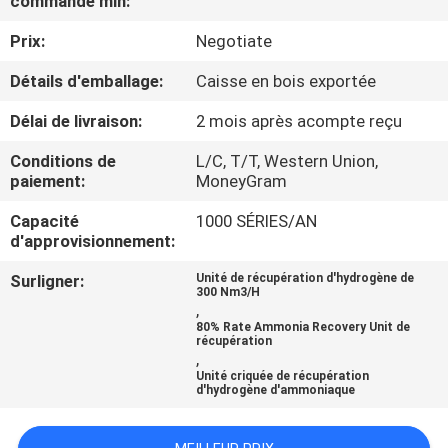
commande min:
L'USINE
Prix:
Negotiate
CONTRÔLE
Détails d'emballage:
Caisse en bois exportée
QUALITÉ
Délai de livraison:
2 mois après acompte reçu
Conditions de
L/C, T/T, Western Union,
CONTACTEZ-
paiement:
MoneyGram
NOUS
Capacité
1000 SÉRIES/AN
d'approvisionnement:
NOUVELLES
Surligner:
Unité de récupération d'hydrogène de
300 Nm3/H
,
80% Rate Ammonia Recovery Unit de
CAS
récupération
,
Unité criquée de récupération
d'hydrogène d'ammoniaque
DEMANDEZ
UN DEVIS