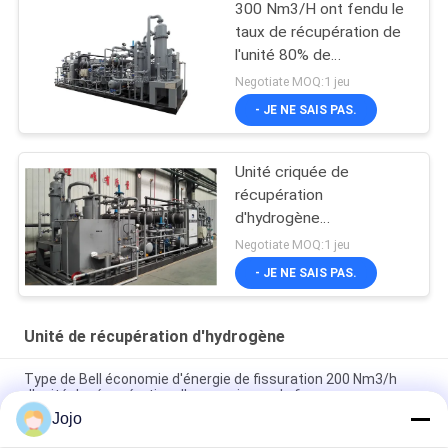
300 Nm3/H ont fendu le
taux de récupération de
l'unité 80% de
récupération
Negotiate MOQ:1 jeu
d'hydrogène
- JE NE SAIS PAS.
d'ammoniaque
Unité criquée de
récupération
d'hydrogène
d'ammoniaque pour la
Negotiate MOQ:1 jeu
puissance de tungstène
- JE NE SAIS PAS.
de PHR
Unité de récupération d'hydrogène
Type de Bell économie d'énergie de fissuration 200 Nm3/h
d'unité de récupération d'ammoniaque de four
Jojo
En réutilisant l'ammoniaque d'unité de récupération