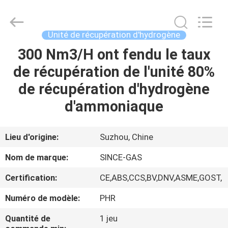
JoShining
Energy
&
Technology
Co.,Ltd.
Unité de récupération d'hydrogène
All
Rights
300 Nm3/H ont fendu le taux
MAISON
Reserved.
de récupération de l'unité 80%
PRODUITS
de récupération d'hydrogène
d'ammoniaque
À
PROPOS
Lieu d'origine:
Suzhou, Chine
DE
Nom de marque:
SINCE-GAS
NOUS
Certification:
CE,ABS,CCS,BV,DNV,ASME,GOST,
Numéro de modèle:
PHR
VISITE
DE
Quantité de
1 jeu