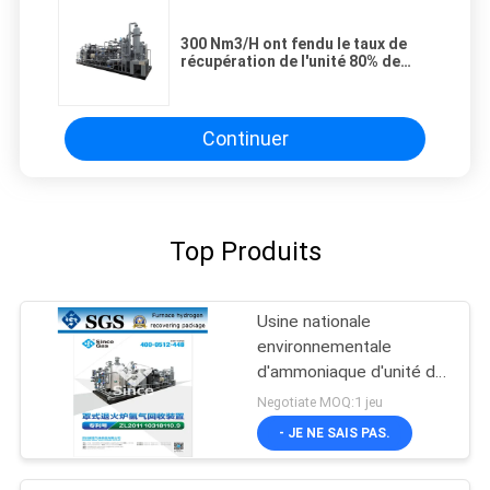
300 Nm3/H ont fendu le taux de
récupération de l'unité 80% de
récupération d'hydrogène
d'ammoniaque
Continuer
Top Produits
Usine nationale
environnementale
d'ammoniaque d'unité de
récupération
Negotiate MOQ:1 jeu
d'hydrogène de brevet
- JE NE SAIS PAS.
d'Invetion