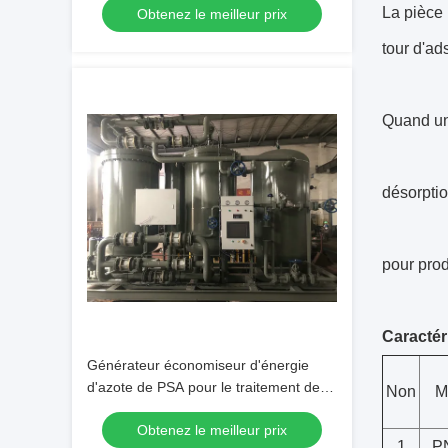
La pièce 
Obtenez le meilleur prix
tour d'ad
Quand une
désorptio
pour prod
Caractér
Générateur économiseur d'énergie
d'azote de PSA pour le traitement de
Non
M
nourriture et de boisson
Obtenez le meilleur prix
1
P