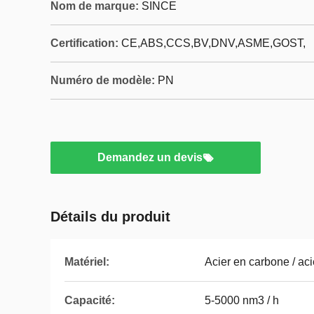
Nom de marque:
SINCE
Certification:
CE,ABS,CCS,BV,DNV,ASME,GOST,
Numéro de modèle:
PN
Demandez un devis
Détails du produit
Matériel:
Acier en carbone / ac
Capacité:
5-5000 nm3 / h