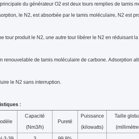
principale du générateur O2 est deux tours remplies de tamis mo
sorption, le N2, est absorbée par le tamis moléculaire, N2 est pro
 tour produit le N2, une autre tour libérer le N2 en réduisant la
n renouvelable de tamis moléculaire de carbone. Adsorption alt
uire le N2 sans interruption.
istiques :
Capacité
Puissance
Taille glob
odèle
Pureté
(Nm3/h)
(kilowatts)
(millimètre
N-3-39
3
99,9%