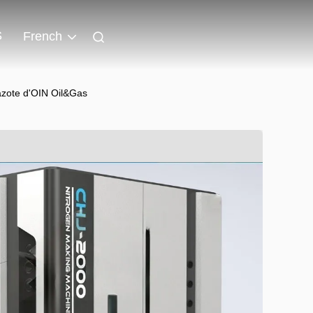
S
French
zote d'OIN Oil&Gas