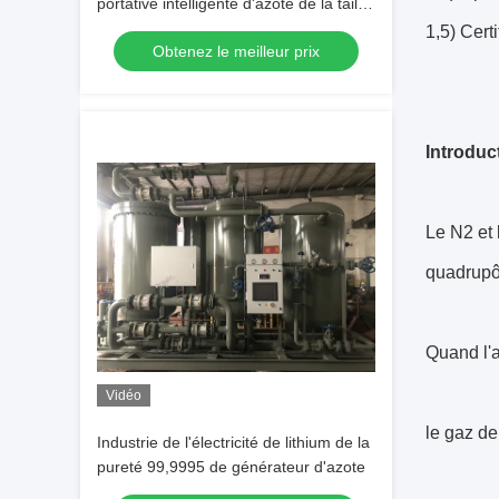
portative intelligente d'azote de la taille
PSA
1,5) Cert
Obtenez le meilleur prix
Introduct
Le N2 et 
quadrupôl
Quand l'a
Vidéo
le gaz de
Industrie de l'électricité de lithium de la
pureté 99,9995 de générateur d'azote