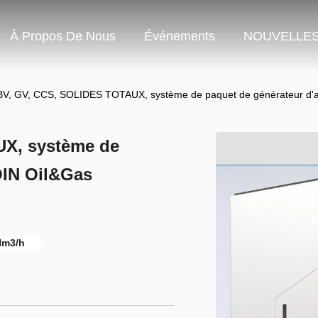
À Propos De Nous
Événements
NOUVELLE
BV, GV, CCS, SOLIDES TOTAUX, système de paquet de générateur d'a
X, système de
OIN Oil&Gas
Nm3/h