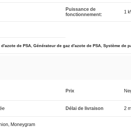
Puissance de
1 
fonctionnement:
,
,
 d'azote de PSA
Générateur de gaz d'azote de PSA
Système de pa
Prix
Neg
tée
Délai de livraison
2 m
 Union, Moneygram