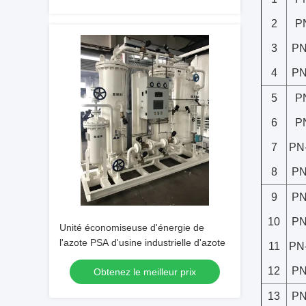
2
P
3
PN
4
PN
5
P
6
P
7
PN
8
PN
9
PN
10
PN
Unité économiseuse d'énergie de
l'azote PSA d'usine industrielle d'azote
11
PN
12
PN
Obtenez le meilleur prix
13
PN